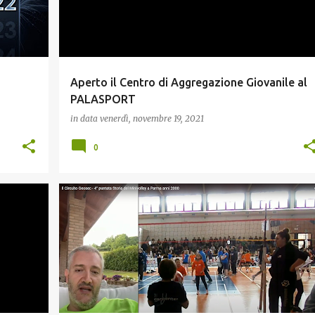
Aperto il Centro di Aggregazione Giovanile al
PALASPORT
in data
venerdì, novembre 19, 2021
0
+
CULTURA E MEMORIA
GIOVANI