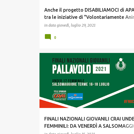
Anche il progetto DISABILIAMOCI di AP
tra le iniziative di "Volontariamente A
la città"!
in data
giovedì, luglio 29, 2021
0
GIOVANI
FINALI NAZIONALI GIOVANILI CRAI UND
FEMMINILI: DA VENERDÌ A SALSOMAGGI
VIA ALLE GARE