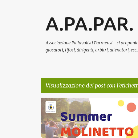
A.PA.PAR.
Associazione Pallavolisti Parmensi - ci proponia
giocatori, tifosi, dirigenti, arbitri, allenatori, e
Visualizzazione dei post con l'etichet
P
CULTURA E MEMORIA
ESTATE E TEMPO LIBERO
G
o
INCLUSIONE
RELAZIONE CON GLI ENTI PUBBLICI
s
t