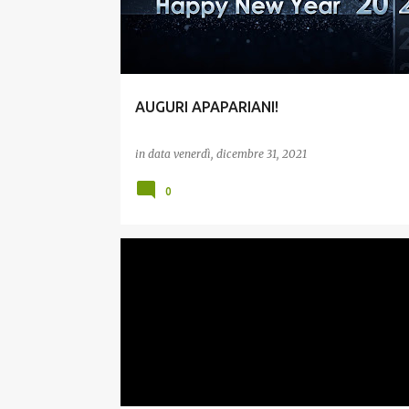
AUGURI APAPARIANI!
in data
venerdì, dicembre 31, 2021
0
ESTATE E TEMPO LIBERO
GIOVANI
INCLUSIONE
RELAZIONE CON GLI ENTI PUBBLICI