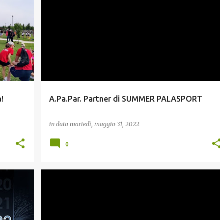
ESTATE E TEMPO LIBERO
GIOVANI
INCLUSIONE
!
A.Pa.Par. Partner di SUMMER PALASPORT
in data
martedì, maggio 31, 2022
0
IOVANI
GIOVANI
INCLUSIONE
+