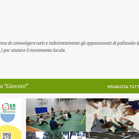
Passa ai contenuti principali
mo di coinvolgere tutti e indistintamente gli appassionati di pallavolo (
cc…) per aiutare il movimento locale.
ta
Giovani
VISUALIZZA TUTT
IOVANI
GIOVANI
INCLUSIONE
+