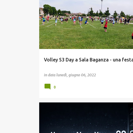
ESTATE E TEMPO LIBERO
GIOVANI
Volley S3 Day a Sala Baganza - una festa
in data
lunedì, giugno 06, 2022
0
CULTURA E MEMORIA
ESTATE E TEMPO LIBERO
G
INCLUSIONE
RELAZIONE CON GLI ENTI PUBBLICI