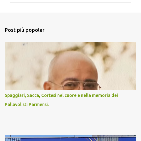
m
m
e
n
Post più popolari
t
i
Spaggiari, Sacca, Cortesi nel cuore e nella memoria dei
Pallavolisti Parmensi.