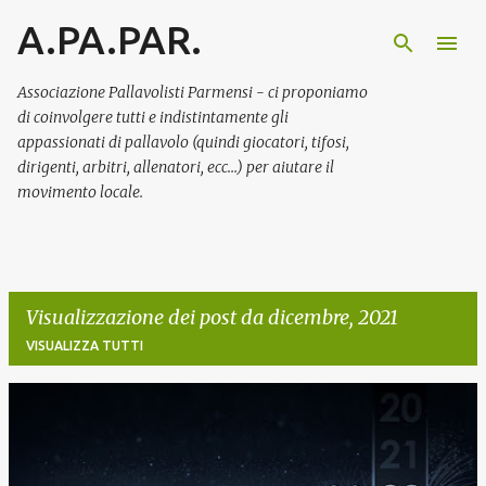
A.PA.PAR.
Passa ai contenuti principali
Associazione Pallavolisti Parmensi - ci proponiamo
di coinvolgere tutti e indistintamente gli
appassionati di pallavolo (quindi giocatori, tifosi,
dirigenti, arbitri, allenatori, ecc…) per aiutare il
movimento locale.
Visualizzazione dei post da dicembre, 2021
VISUALIZZA TUTTI
P
o
s