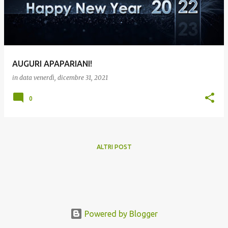
t
AUGURI APAPARIANI!
in data
venerdì, dicembre 31, 2021
0
ALTRI POST
Powered by Blogger