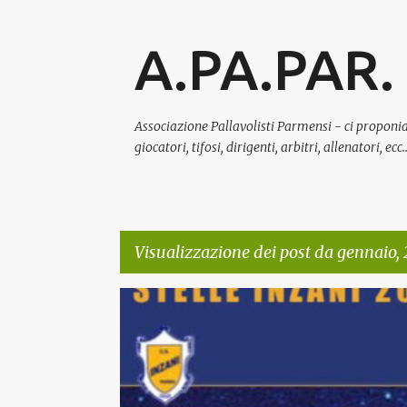
A.PA.PAR.
Associazione Pallavolisti Parmensi - ci proponia
giocatori, tifosi, dirigenti, arbitri, allenatori, e
Visualizzazione dei post da gennaio,
P
CULTURA E MEMORIA
RELAZIONE CON GLI ENTI PUBBL
o
s
t