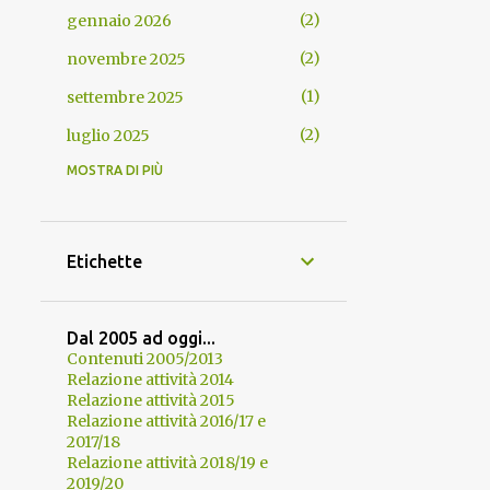
2
gennaio 2026
2
novembre 2025
1
settembre 2025
2
luglio 2025
MOSTRA DI PIÙ
6
giugno 2025
2
maggio 2025
1
aprile 2025
Etichette
1
febbraio 2025
2
dicembre 2024
Dal 2005 ad oggi...
Contenuti 2005/2013
1
ottobre 2024
Relazione attività 2014
Relazione attività 2015
1
luglio 2024
Relazione attività 2016/17 e
5
giugno 2024
2017/18
Relazione attività 2018/19 e
3
maggio 2024
2019/20