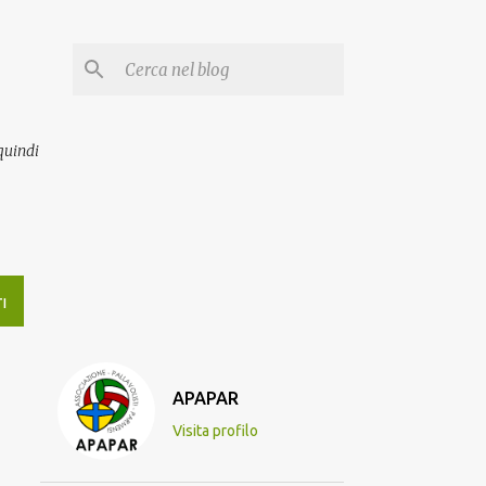
quindi
I
APAPAR
Visita profilo