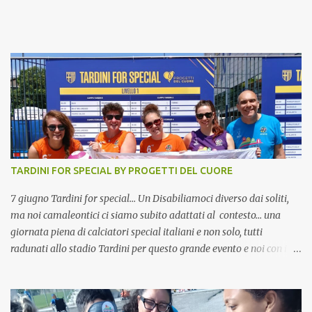
TARDINI FOR SPECIAL BY PROGETTI DEL CUORE
7 giugno Tardini for special… Un Disabiliamoci diverso dai soliti,
ma noi camaleontici ci siamo subito adattati al contesto… una
giornata piena di calciatori special italiani e non solo, tutti
radunati allo stadio Tardini per questo grande evento e noi con il
nostro miglior sorriso la nostra faccia tosta a far provare a tutti il
nostro Disabiliamoci… quello che arriva subito al punto e che
senza distinzioni di nessun tipo, permette a tutti di provare ad