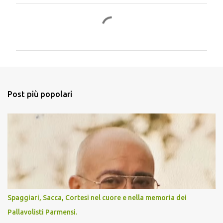
C
o
m
m
e
n
Post più popolari
t
i
Spaggiari, Sacca, Cortesi nel cuore e nella memoria dei
Pallavolisti Parmensi.