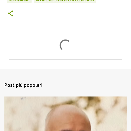
C
o
m
m
e
n
Post più popolari
t
i