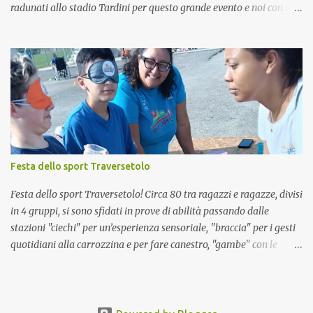
radunati allo stadio Tardini per questo grande evento e noi con il
nostro miglior sorriso la nostra faccia tosta a far provare a tutti il
nostro Disabiliamoci… quello che arriva subito al punto e che
senza distinzioni di nessun tipo, permette a tutti di provare ad
essere campioni!! Le nostre attività arrivano li dove devono
arrivare in pochi minuti di pratica. Bella opportunità che non
potevamo perdere!
Festa dello sport Traversetolo
Festa dello sport Traversetolo! Circa 80 tra ragazzi e ragazze, divisi
in 4 gruppi, si sono sfidati in prove di abilità passando dalle
stazioni "ciechi" per un’esperienza sensoriale, "braccia" per i gesti
quotidiani alla carrozzina e per fare canestro, "gambe" con le
stampelle per fare goal. Tanti sorrisi tanto stupore, alcune rinunce,
ma soprattutto successi. Il gruppo dei volontari APAPAR +
Polisportiva Gioco Parma non sbaglia un colpo!
#disabiliamoci2025 Disabiliamoci