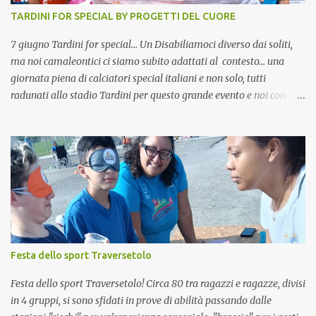
TARDINI FOR SPECIAL BY PROGETTI DEL CUORE
7 giugno Tardini for special… Un Disabiliamoci diverso dai soliti,
ma noi camaleontici ci siamo subito adattati al contesto… una
giornata piena di calciatori special italiani e non solo, tutti
radunati allo stadio Tardini per questo grande evento e noi con il
nostro miglior sorriso la nostra faccia tosta a far provare a tutti il
nostro Disabiliamoci… quello che arriva subito al punto e che
senza distinzioni di nessun tipo, permette a tutti di provare ad
essere campioni!! Le nostre attività arrivano li dove devono
arrivare in pochi minuti di pratica. Bella opportunità che non
potevamo perdere!
Festa dello sport Traversetolo
Festa dello sport Traversetolo! Circa 80 tra ragazzi e ragazze, divisi
in 4 gruppi, si sono sfidati in prove di abilità passando dalle