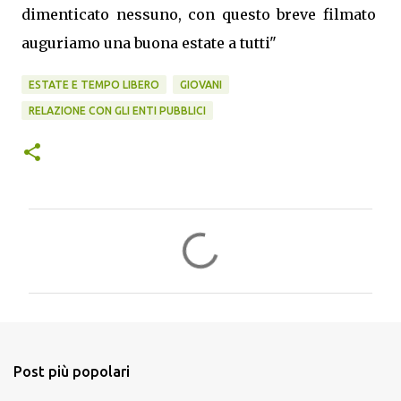
dimenticato nessuno, con questo breve filmato
auguriamo una buona estate a tutti"
ESTATE E TEMPO LIBERO
GIOVANI
RELAZIONE CON GLI ENTI PUBBLICI
C
o
m
m
e
n
Post più popolari
t