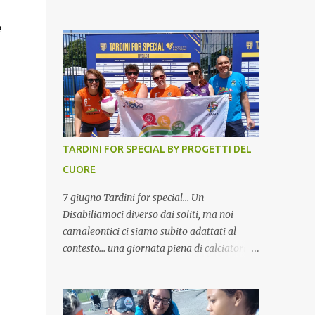
è
TARDINI FOR SPECIAL BY PROGETTI DEL
CUORE
7 giugno Tardini for special… Un
Disabiliamoci diverso dai soliti, ma noi
camaleontici ci siamo subito adattati al
contesto… una giornata piena di calciatori
special italiani e non solo, tutti radunati allo
stadio Tardini per questo grande evento e
noi con il nostro miglior sorriso la nostra