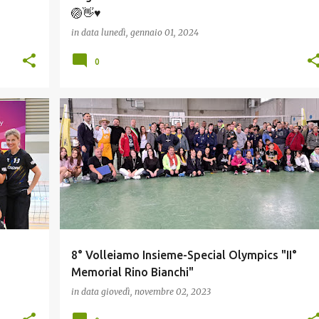
🏐👋♥️
in data
lunedì, gennaio 01, 2024
0
INCLUSIONE
RELAZIONE CON GLI ENTI PUBBLICI
8° Volleiamo Insieme-Special Olympics "II°
Memorial Rino Bianchi"
in data
giovedì, novembre 02, 2023