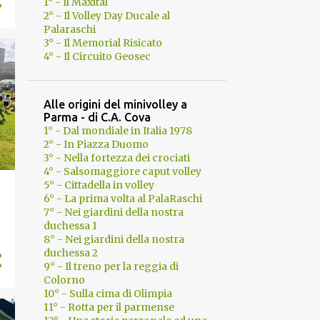
1° - Il Maxitàl
2° - Il Volley Day Ducale al
Palaraschi
3° - Il Memorial Risicato
4° - Il Circuito Geosec
Alle origini del minivolley a
Parma - di C.A. Cova
1° - Dal mondiale in Italia 1978
2° - In Piazza Duomo
3° - Nella fortezza dei crociati
4° - Salsomaggiore caput volley
5° - Cittadella in volley
6° - La prima volta al PalaRaschi
7° - Nei giardini della nostra
duchessa 1
8° - Nei giardini della nostra
duchessa 2
9° - Il treno per la reggia di
Colorno
10° - Sulla cima di Olimpia
11° - Rotta per il parmense