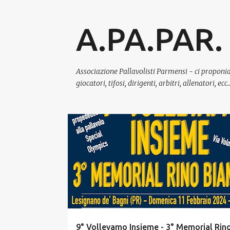
A.PA.PAR.
Associazione Pallavolisti Parmensi - ci proponia
giocatori, tifosi, dirigenti, arbitri, allenatori, e
P
INCLUSIONE
o
s
t
9° Volleyamo Insieme - 3° Memorial Rin