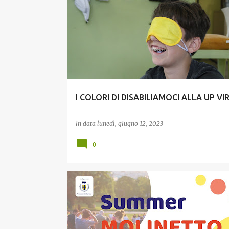
GIOVANI
INCLUSIONE
I COLORI DI DISABILIAMOCI ALLA UP VI
in data
lunedì, giugno 12, 2023
0
CULTURA E MEMORIA
ESTATE E TEMPO LIBERO
G
INCLUSIONE
RELAZIONE CON GLI ENTI PUBBLICI